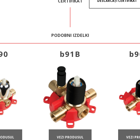
CERTIFIKAT
DESCĂRCAȚI CERTIFIKAT
PODOBNI IZDELKI
90
b91B
b9
RODUSUL
VEZI P
VEZI PRODUSUL