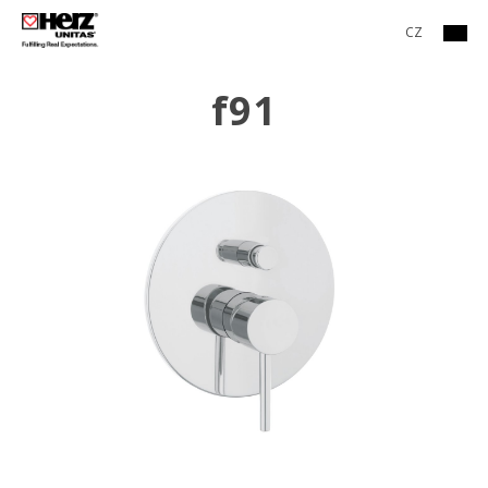
CZ
f91