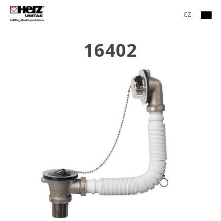
CZ
16402