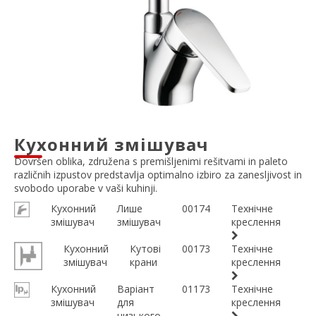
Кухонний змішувач
Dovršen oblika, združena s premišljenimi rešitvami in paleto
različnih izpustov predstavlja optimalno izbiro za zanesljivost in
svobodo uporabe v vaši kuhinji.
Кухонний
Лише
00174
Технічне
змішувач
змішувач
креслення
Кухонний
Кутові
00173
Технічне
змішувач
крани
креслення
Кухонний
Варіант
01173
Технічне
змішувач
для
креслення
низького