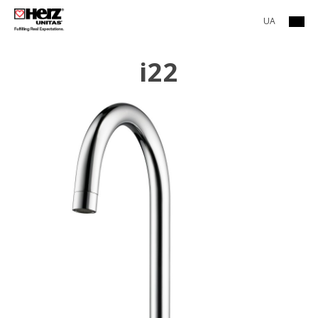
UA
i22