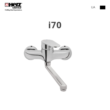
UA
i70