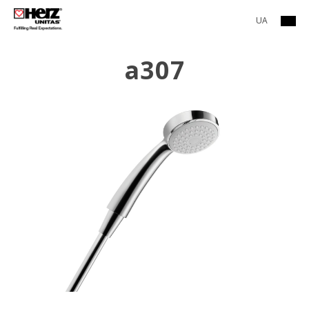
UA
a307